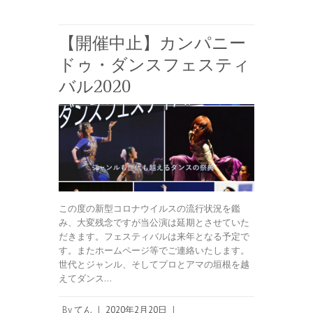
【開催中止】カンパニー
ドゥ・ダンスフェスティ
バル2020
この度の新型コロナウイルスの流行状況を鑑
み、大変残念ですが当公演は延期とさせていた
だきます。フェスティバルは来年となる予定で
す。またホームページ等でご連絡いたします。
世代とジャンル、そしてプロとアマの垣根を越
えてダンス…
By
てん
|
2020年2月20日
|